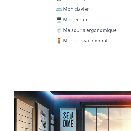
⌨️ Mon clavier
🖥️ Mon écran
🖱️ Ma souris ergonomique
🧍 Mon bureau debout