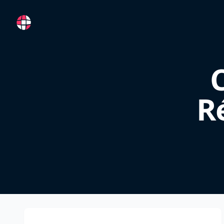
RemoteFR
R