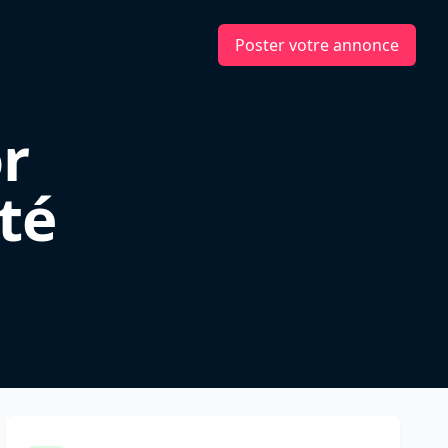
Poster votre annonce
r
té