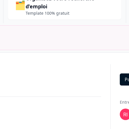
🗂️
d’emploi
Template 100% gratuit
P
Deta
Entr