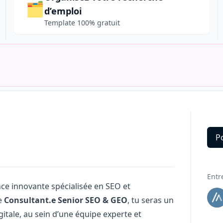
🗂️
d’emploi
Template 100% gratuit
P
Deta
Entr
nce innovante spécialisée en SEO et
ue
Consultant.e Senior SEO & GEO
, tu seras un
gitale, au sein d’une équipe experte et