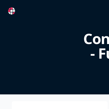
RemoteFR
Con
- 