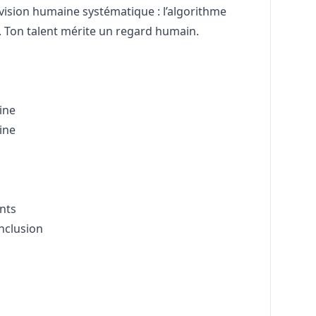
vision humaine systématique : l’algorithme
. Ton talent mérite un regard humain.
aine
aine
ents
inclusion