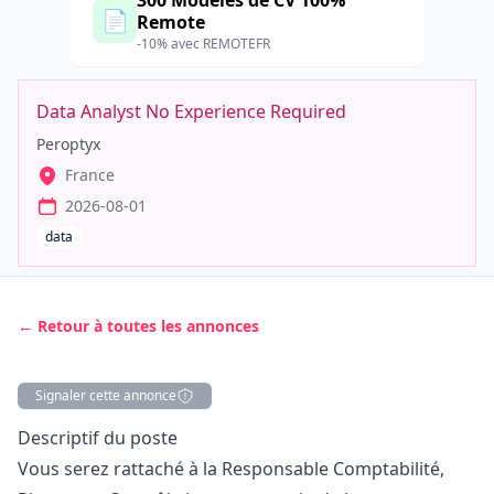
300 Modèles de CV 100%
📄
Remote
-10% avec REMOTEFR
Data Analyst No Experience Required
Peroptyx
France
2026-08-01
data
← Retour à toutes les annonces
Signaler cette annonce
Description
Descriptif du poste
Vous serez rattaché à la Responsable Comptabilité,