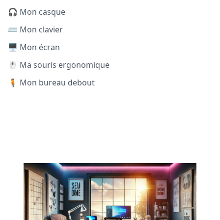
🎧 Mon casque
⌨️ Mon clavier
🖥️ Mon écran
🖱️ Ma souris ergonomique
🧍 Mon bureau debout