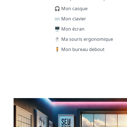
🎧 Mon casque
⌨️ Mon clavier
🖥️ Mon écran
🖱️ Ma souris ergonomique
🧍 Mon bureau debout