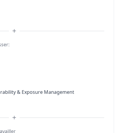
sser:
nerability & Exposure Management
availler