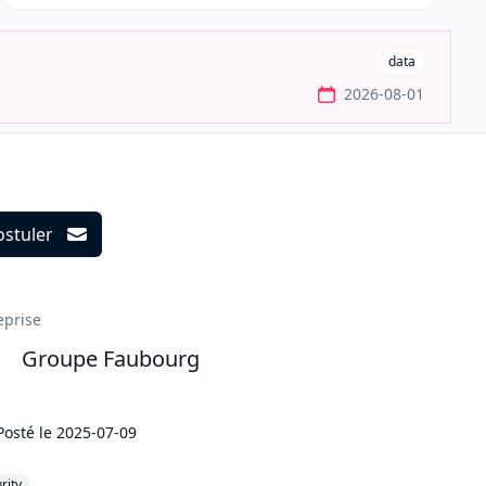
data
2026-08-01
ostuler
ils
eprise
Groupe Faubourg
Posté le
2025-07-09
rity