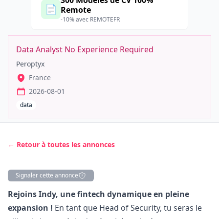
300 Modèles de CV 100%
📄
Remote
-10% avec REMOTEFR
Data Analyst No Experience Required
Peroptyx
France
2026-08-01
data
← Retour à toutes les annonces
Signaler cette annonce
Description
Rejoins Indy, une fintech dynamique en pleine
expansion !
En tant que Head of Security, tu seras le