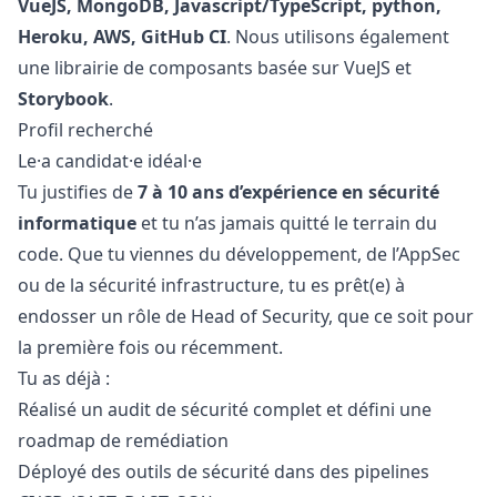
VueJS, MongoDB,
Javascript
/TypeScript,
python
,
Heroku, AWS, GitHub CI
. Nous utilisons également
une librairie de composants basée sur VueJS et
Storybook
.
Profil recherché
Le·a candidat·e idéal·e
Tu justifies de
7 à 10 ans d’expérience en sécurité
informatique
et tu n’as jamais quitté le terrain du
code. Que tu viennes du développement, de l’AppSec
ou de la sécurité infrastructure, tu es prêt(e) à
endosser un rôle de Head of Security, que ce soit pour
la première fois ou récemment.
Tu as déjà :
Réalisé un audit de sécurité complet et défini une
roadmap de remédiation
Déployé des outils de sécurité dans des pipelines