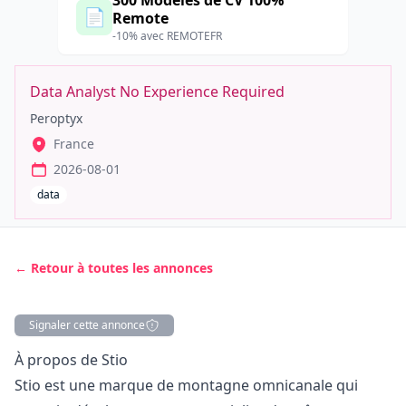
300 Modèles de CV 100%
📄
Remote
-10% avec REMOTEFR
Data Analyst No Experience Required
Peroptyx
France
2026-08-01
data
← Retour à toutes les annonces
Signaler cette annonce
Description
À propos de Stio
Stio est une marque de montagne omnicanale qui