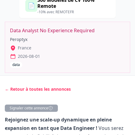
300 Modèles de CV 100%
📄
Remote
-10% avec REMOTEFR
Data Analyst No Experience Required
Peroptyx
France
2026-08-01
data
← Retour à toutes les annonces
Signaler cette annonce
Description
Rejoignez une scale-up dynamique en pleine
expansion en tant que Data Engineer !
Vous serez