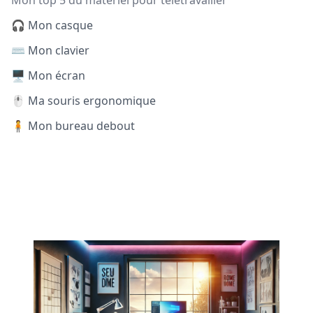
Mon top 5 du matériel pour télétravailler
🎧 Mon casque
⌨️ Mon clavier
🖥️ Mon écran
🖱️ Ma souris ergonomique
🧍 Mon bureau debout