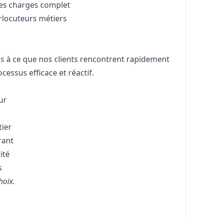
 des charges complet
erlocuteurs métiers
ns à ce que nos clients rencontrent rapidement
cessus efficace et réactif.
ur
tier
rant
ité
s
hoix.