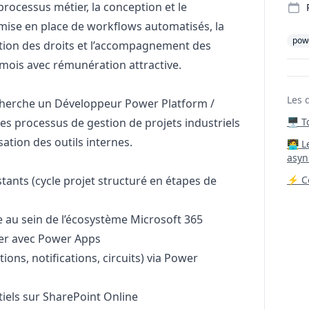
rocessus métier, la conception et le
mise en place de workflows automatisés, la
pow
stion des droits et l’accompagnement des
 mois avec rémunération attractive.
Les 
recherche un Développeur Power Platform /
ses processus de gestion de projets industriels
🖥️ 
sation des outils internes.
‍🧑‍
asyn
tants (cycle projet structuré en étapes de
⚡ Co
e au sein de l’écosystème Microsoft 365
ier avec Power Apps
ions, notifications, circuits) via Power
tiels sur SharePoint Online