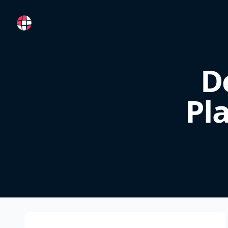
RemoteFR
D
Pl