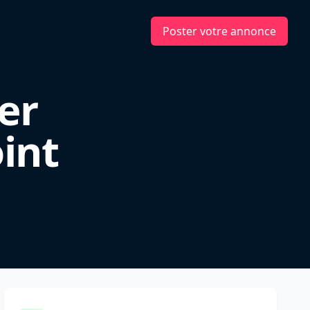
Poster votre annonce
er
int