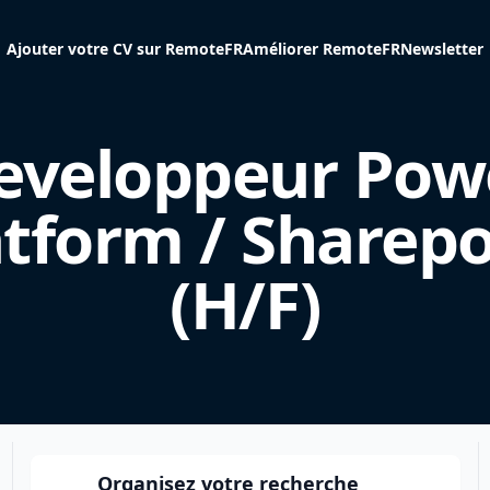
Ajouter votre CV sur RemoteFR
Améliorer RemoteFR
Newsletter
eveloppeur Pow
atform / Sharepo
(H/F)
Organisez votre recherche