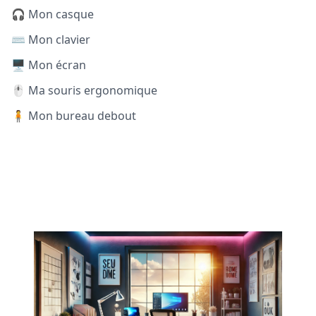
🎧 Mon casque
⌨️ Mon clavier
🖥️ Mon écran
🖱️ Ma souris ergonomique
🧍 Mon bureau debout