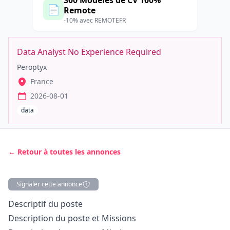
300 Modèles de CV 100%
📄
Remote
-10% avec REMOTEFR
Data Analyst No Experience Required
Peroptyx
France
2026-08-01
data
← Retour à toutes les annonces
Signaler cette annonce
Description
Descriptif du poste
Description du poste et Missions