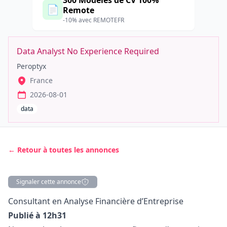
300 Modèles de CV 100%
📄
Remote
-10% avec REMOTEFR
Data Analyst No Experience Required
Peroptyx
France
2026-08-01
data
← Retour à toutes les annonces
Signaler cette annonce
Description
Consultant en Analyse Financière d’Entreprise
Publié à 12h31