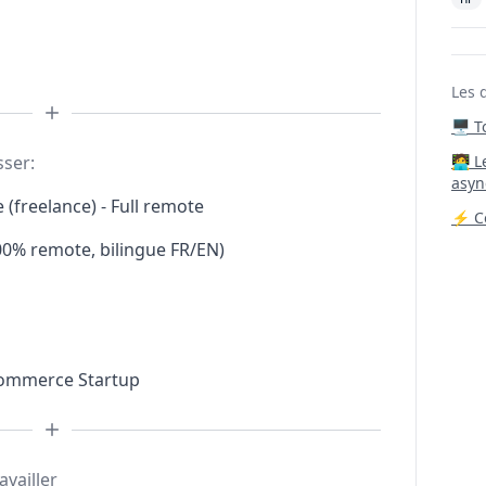
Les 
🖥️ 
sser:
‍🧑‍
asyn
(freelance) - Full remote
⚡ Co
00% remote, bilingue FR/EN)
Commerce Startup
availler