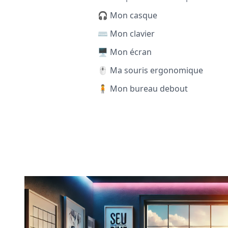
🎧 Mon casque
⌨️ Mon clavier
🖥️ Mon écran
🖱️ Ma souris ergonomique
🧍 Mon bureau debout