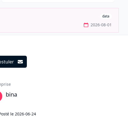
data
2026-08-01
ostuler
ils
eprise
bina
Posté le
2026-06-24