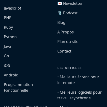
💌 Newsletter
Javascript
🎙️ Podcast
PHP
Blog
Ruby
A Propos
Python
Plan du site
Java
Contact
Go
iOS
LES ARTICLES
Android
•️ Meilleurs écrans pour
le remote
Programmation
Fonctionnelle
•️ Meilleurs logiciels pour
travail asynchrone
LES OFFRES PAR MÉTIER