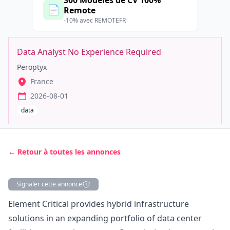
300 Modèles de CV 100%
📄
Remote
-10% avec REMOTEFR
Data Analyst No Experience Required
Peroptyx
France
2026-08-01
data
← Retour à toutes les annonces
Signaler cette annonce
Description
Element Critical provides hybrid infrastructure
solutions in an expanding portfolio of data center