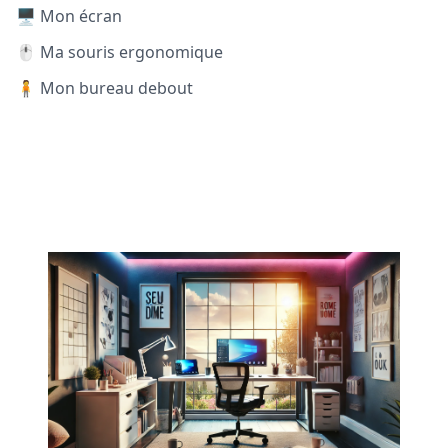
🖥️ Mon écran
🖱️ Ma souris ergonomique
🧍 Mon bureau debout