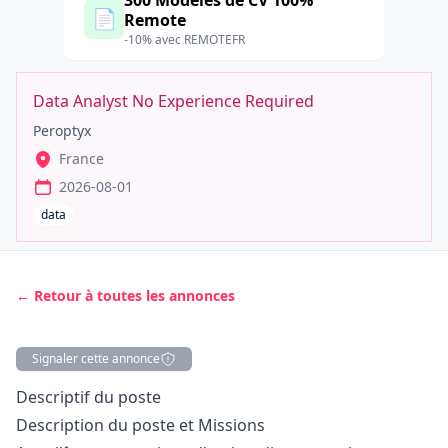
300 Modèles de CV 100%
📄
Remote
-10% avec REMOTEFR
Data Analyst No Experience Required
Peroptyx
France
2026-08-01
data
← Retour à toutes les annonces
Signaler cette annonce
Description
Descriptif du poste
Description du poste et Missions