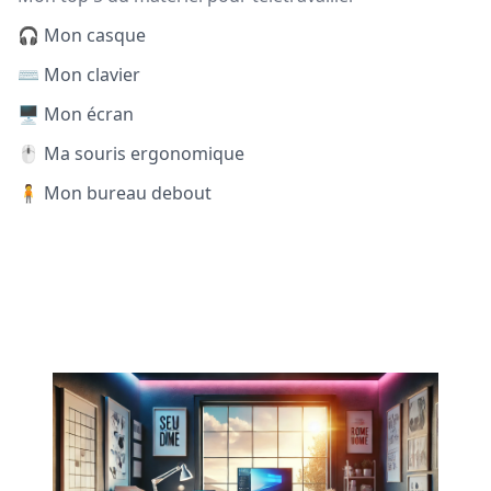
🎧 Mon casque
⌨️ Mon clavier
🖥️ Mon écran
🖱️ Ma souris ergonomique
🧍 Mon bureau debout