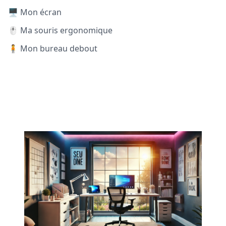
🖥️ Mon écran
🖱️ Ma souris ergonomique
🧍 Mon bureau debout