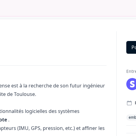
P
Deta
Entr
ense est à la recherche de son futur ingénieur
site de Toulouse.
tionnalités logicielles des systèmes
emb
lote
.
teurs (IMU, GPS, pression, etc.) et affiner les