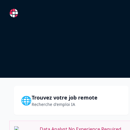
RemoteFR
Trouvez votre job remote
🌐
Recherche d'emploi IA
Data Analyst No Experience Required