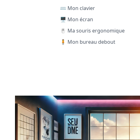
⌨️ Mon clavier
🖥️ Mon écran
🖱️ Ma souris ergonomique
🧍 Mon bureau debout