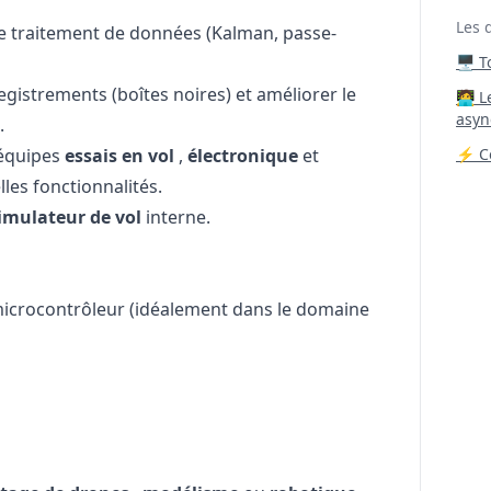
Les 
 de traitement de données (Kalman, passe-
🖥️ 
egistrements (boîtes noires) et améliorer le
‍🧑‍
asyn
.
 équipes
essais en vol
,
électronique
et
⚡ Co
lles fonctionnalités.
imulateur de vol
interne.
microcontrôleur (idéalement dans le domaine