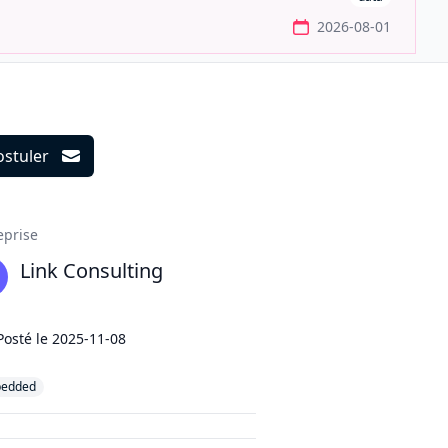
2026-08-01
ostuler
ils
eprise
Link Consulting
Posté le
2025-11-08
edded