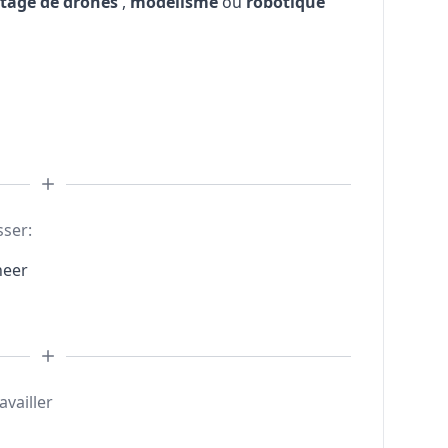
otage de drones
,
modélisme
ou
robotique
sser:
neer
availler