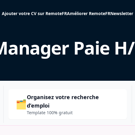
Ajouter votre CV sur RemoteFR
Améliorer RemoteFR
Newsletter
Manager Paie H/
Organisez votre recherche
🗂️
d’emploi
Template 100% gratuit