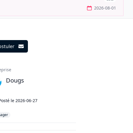
2026-08-01
ostuler
ils
eprise
Dougs
Posté le
2026-06-27
ager