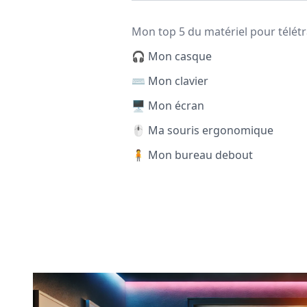
Mon top 5 du matériel pour télétr
🎧 Mon casque
⌨️ Mon clavier
🖥️ Mon écran
🖱️ Ma souris ergonomique
🧍 Mon bureau debout