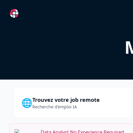
RemoteFR
Trouvez votre job remote
🌐
Recherche d'emploi IA
Data Analyst No Experience Required