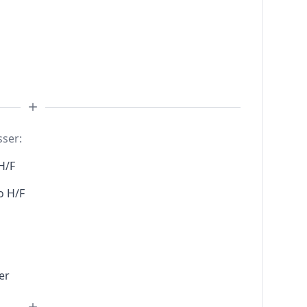
sser:
H/F
o H/F
er