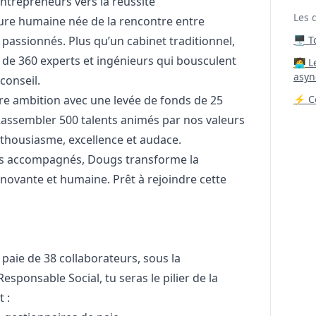
entrepreneurs vers la réussite
Les 
ture humaine née de la rencontre entre
passionnés. Plus qu’un cabinet traditionnel,
🖥️ 
e 360 experts et ingénieurs qui bousculent
‍🧑‍
asyn
conseil.
re ambition avec une levée de fonds de 25
⚡ Co
? Rassembler 500 talents animés par nos valeurs
enthousiasme, excellence et audace.
rs accompagnés, Dougs transforme la
novante et humaine. Prêt à rejoindre cette
 paie de 38 collaborateurs, sous la
esponsable Social, tu seras le pilier de la
 :