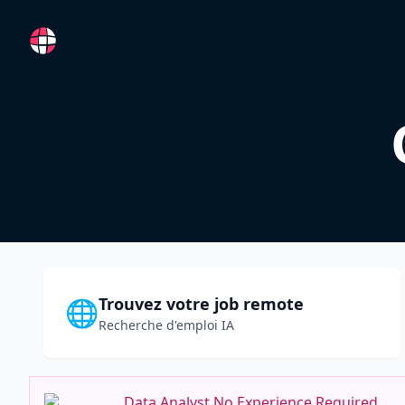
RemoteFR
Trouvez votre job remote
🌐
Recherche d'emploi IA
Data Analyst No Experience Required