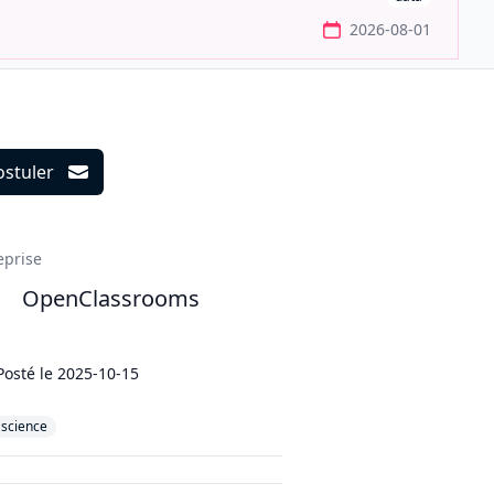
2026-08-01
ostuler
ils
eprise
OpenClassrooms
Posté le
2025-10-15
ascience