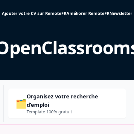
Ajouter votre CV sur RemoteFR
Améliorer RemoteFR
Newsletter
OpenClassroom
Organisez votre recherche
🗂️
d’emploi
Template 100% gratuit