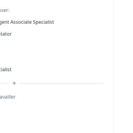
sser:
gent Associate Specialist
otator
ialist
availler