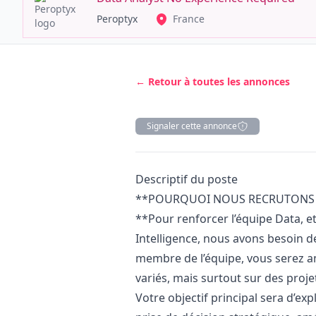
Peroptyx
France
← Retour à toutes les annonces
Signaler cette annonce
Description
Descriptif du poste
**POURQUOI NOUS RECRUTONS 
**Pour renforcer l’équipe Data, e
Intelligence, nous avons besoin d
membre de l’équipe, vous serez ame
variés, mais surtout sur des proje
Votre objectif principal sera d’ex