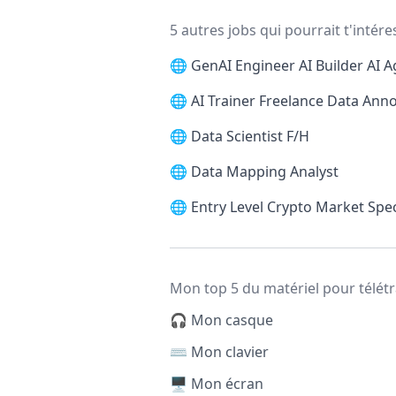
5 autres jobs qui pourrait t'intére
🌐
GenAI Engineer AI Builder AI A
🌐
AI Trainer Freelance Data Ann
🌐
Data Scientist F/H
🌐
Data Mapping Analyst
🌐
Entry Level Crypto Market Spec
Mon top 5 du matériel pour télétr
🎧 Mon casque
⌨️ Mon clavier
🖥️ Mon écran