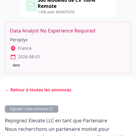
300 Modèles de CV 100%
📄
Remote
-10% avec REMOTEFR
Data Analyst No Experience Required
Peroptyx
France
2026-08-01
data
← Retour à toutes les annonces
Signaler cette annonce
Description
Rejoignez Elevate LLC en tant que Partenaire
Nous recherchons un partenaire motivé pour