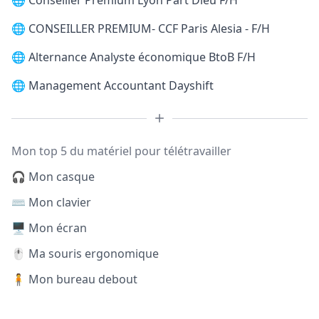
🌐
Conseiller Premium Lyon Part Dieu F/H
🌐
CONSEILLER PREMIUM- CCF Paris Alesia - F/H
🌐
Alternance Analyste économique BtoB F/H
🌐
Management Accountant Dayshift
Mon top 5 du matériel pour télétravailler
🎧 Mon casque
⌨️ Mon clavier
🖥️ Mon écran
🖱️ Ma souris ergonomique
🧍 Mon bureau debout