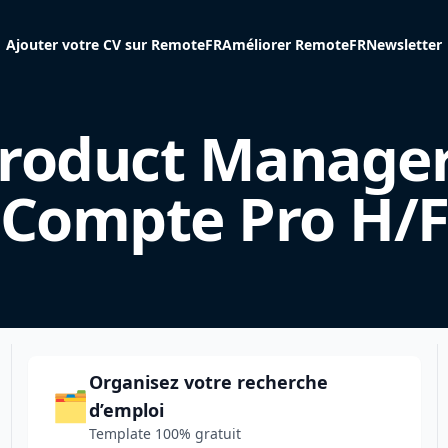
Ajouter votre CV sur RemoteFR
Améliorer RemoteFR
Newsletter
roduct Manager
Compte Pro H/
Organisez votre recherche
🗂️
d’emploi
Template 100% gratuit