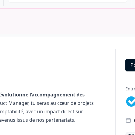
P
Deta
Entr
i révolutionne l’accompagnement des
duct
Manager
, tu seras au cœur de projets
ptabilité, avec un impact direct sur
s revenus issus de nos partenariats.
man