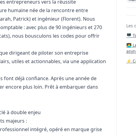
es entrepreneurs vers la réussite
ture humaine née de la rencontre entre
rah, Patrick) et ingénieur (Florent). Nous
Les 
omptable : avec plus de 90 ingénieurs et 270
ats), nous bousculons les codes pour offrir
🖥️ 
‍🧑‍
asyn
ue dirigeant de piloter son entreprise
irs, utiles et actionnables, via une application
⚡ Co
s font déjà confiance. Après une année de
ler encore plus loin. Prêt à embarquer dans
lé à double enjeu
ts majeurs :
rofessionnel intégré, opéré en marque grise