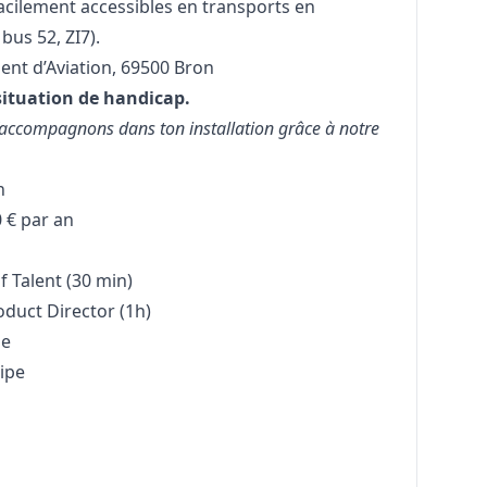
acilement accessibles en transports en
us 52, ZI7).
nt d’Aviation, 69500 Bron
situation de handicap.
t’accompagnons dans ton installation grâce à notre
n
 € par an
f Talent (30 min)
oduct Director (1h)
le
uipe