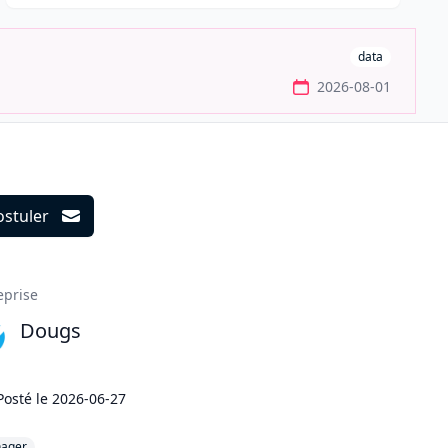
data
2026-08-01
ostuler
ils
eprise
Dougs
Posté le
2026-06-27
ager