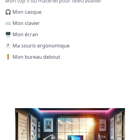
Mon top 5 du matériel pour télétravailler
🎧 Mon casque
⌨️ Mon clavier
🖥️ Mon écran
🖱️ Ma souris ergonomique
🧍 Mon bureau debout