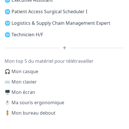
🌐
Executive Assistant
🌐
Patient Access Surgical Scheduler I
🌐
Logistics & Supply Chain Management Expert
🌐
Technicien H/F
Mon top 5 du matériel pour télétravailler
🎧 Mon casque
⌨️ Mon clavier
🖥️ Mon écran
🖱️ Ma souris ergonomique
🧍 Mon bureau debout