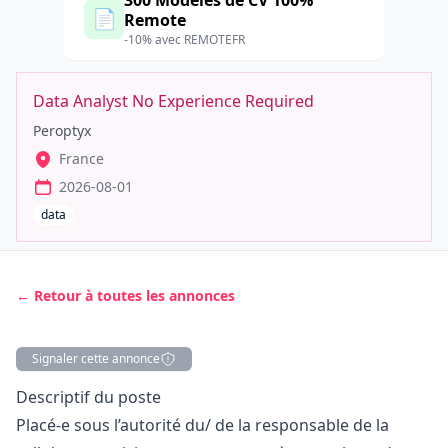
300 Modèles de CV 100%
📄
Remote
-10% avec REMOTEFR
Data Analyst No Experience Required
Peroptyx
France
2026-08-01
data
← Retour à toutes les annonces
Signaler cette annonce
Description
Descriptif du poste
Placé-e sous l’autorité du/ de la responsable de la