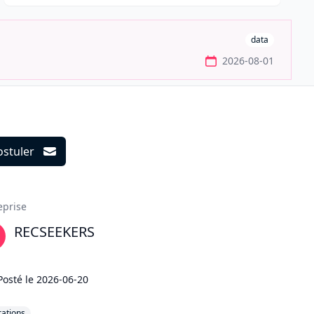
data
2026-08-01
ostuler
ils
eprise
RECSEEKERS
Posté le
2026-06-20
ations