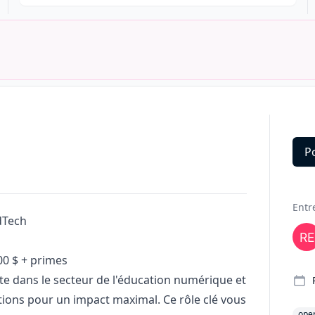
P
Deta
Entr
dTech
00 $ + primes
te dans le secteur de l'éducation numérique et
tions pour un impact maximal. Ce rôle clé vous
oper