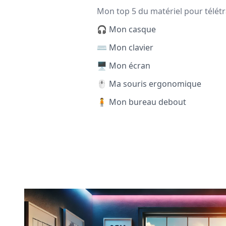
Mon top 5 du matériel pour télétr
🎧 Mon casque
⌨️ Mon clavier
🖥️ Mon écran
🖱️ Ma souris ergonomique
🧍 Mon bureau debout