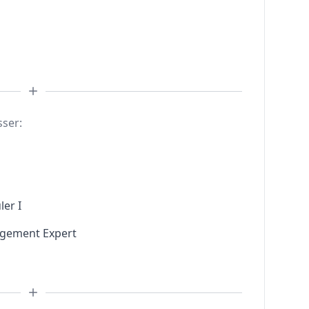
sser:
ler I
agement Expert