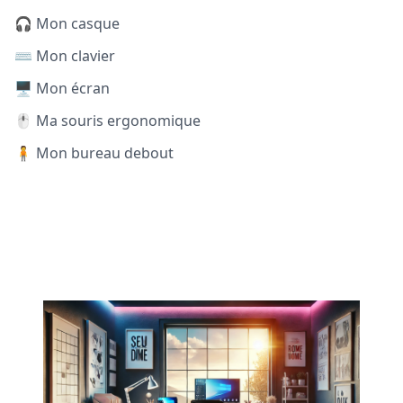
🎧 Mon casque
⌨️ Mon clavier
🖥️ Mon écran
🖱️ Ma souris ergonomique
🧍 Mon bureau debout