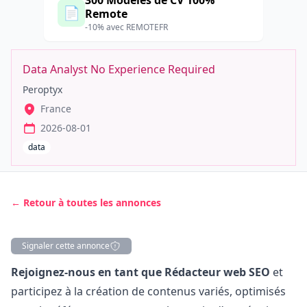
300 Modèles de CV 100%
📄
Remote
-10% avec REMOTEFR
Data Analyst No Experience Required
Peroptyx
France
2026-08-01
data
← Retour à toutes les annonces
Signaler cette annonce
Description
Rejoignez-nous en tant que Rédacteur web SEO
et
participez à la création de contenus variés, optimisés