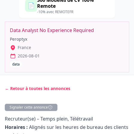
300 Modèles de CV 100%
📄
Remote
-10% avec REMOTEFR
Data Analyst No Experience Required
Peroptyx
France
2026-08-01
data
← Retour à toutes les annonces
Signaler cette annonce
Description
Recruteur(se) – Temps plein, Télétravail
Horaires :
Alignés sur les heures de bureau des clients