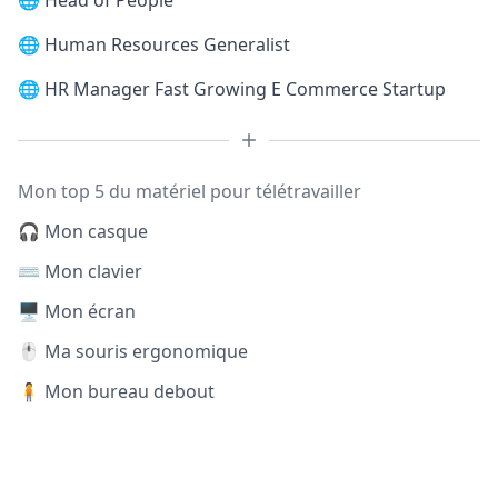
🌐
Head of People
🌐
Human Resources Generalist
🌐
HR Manager Fast Growing E Commerce Startup
Mon top 5 du matériel pour télétravailler
🎧 Mon casque
⌨️ Mon clavier
🖥️ Mon écran
🖱️ Ma souris ergonomique
🧍 Mon bureau debout