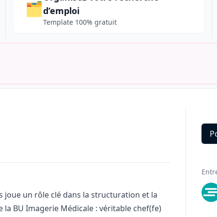
🗂️
d’emploi
Template 100% gratuit
P
Deta
Entr
joue un rôle clé dans la structuration et la
a BU Imagerie Médicale : véritable chef(fe)