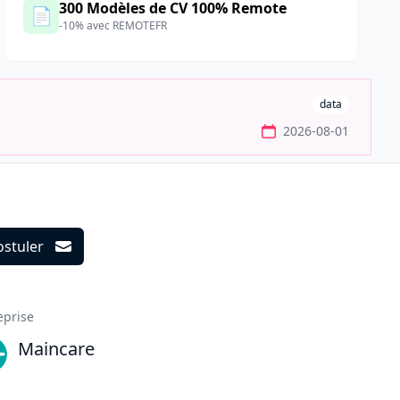
300 Modèles de CV 100% Remote
📄
-10% avec REMOTEFR
data
2026-08-01
ostuler
ils
eprise
Maincare