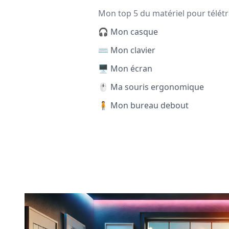
Mon top 5 du matériel pour télétr
🎧 Mon casque
⌨️ Mon clavier
🖥️ Mon écran
🖱️ Ma souris ergonomique
🧍 Mon bureau debout