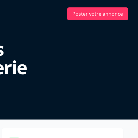
Poster votre annonce
s
rie