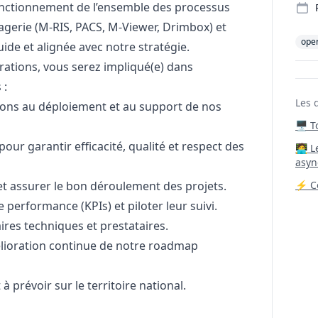
n fonctionnement de l’ensemble des processus
magerie (M-RIS, PACS, M-Viewer, Drimbox) et
oper
uide et alignée avec notre stratégie.
ations, vous serez impliqué(e) dans
 :
Les 
ions au déploiement et au support de nos
🖥️ 
our garantir efficacité, qualité et respect des
‍🧑‍
asyn
et assurer le bon déroulement des projets.
⚡ Co
 performance (KPIs) et piloter leur suivi.
ires techniques et prestataires.
amélioration continue de notre roadmap
prévoir sur le territoire national.