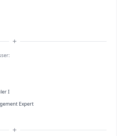
sser:
ler I
agement Expert