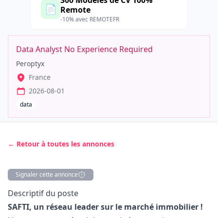
300 Modèles de CV 100%
📄
Remote
-10% avec REMOTEFR
Data Analyst No Experience Required
Peroptyx
France
2026-08-01
data
← Retour à toutes les annonces
Signaler cette annonce
Description
Descriptif du poste
SAFTI, un réseau leader sur le marché immobilier !