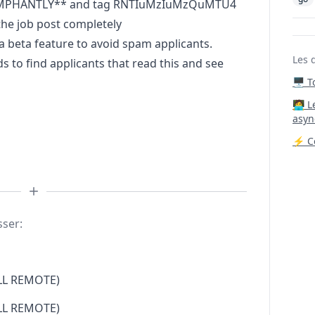
IUMPHANTLY** and tag RNTIuMzIuMzQuMTU4
he job post completely
beta feature to avoid spam applicants.
Les 
to find applicants that read this and see
🖥️ 
‍🧑‍
asyn
⚡ Co
sser:
LL REMOTE)
LL REMOTE)