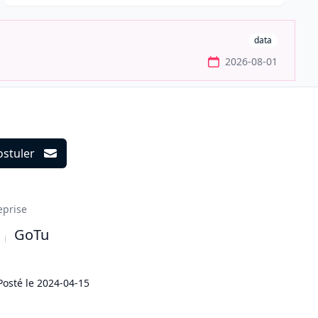
data
2026-08-01
ostuler
ils
eprise
GoTu
Posté le
2024-04-15