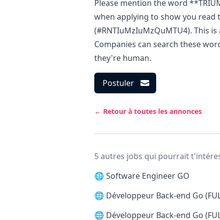
Please mention the word **TR
when applying to show you read t
(#RNTIuMzIuMzQuMTU4). This is a 
Companies can search these words 
they're human.
Postuler
← Retour à toutes les annonces
5 autres jobs qui pourrait t'intére
🌐
Software Engineer GO
🌐
Développeur Back-end Go (FU
🌐
Développeur Back-end Go (FU