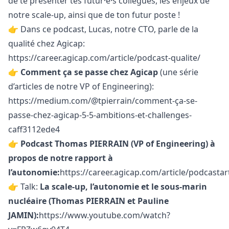
de te présenter tes futur·e·s collègues, les enjeux de
notre scale-up, ainsi que de ton futur poste !
👉 Dans
ce podcast
, Lucas, notre CTO, parle de la
qualité chez Agicap:
https://career.agicap.com/article/podcast-qualite/
👉
Comment ça se passe chez Agicap
(une série
d’articles de notre VP of Engineering):
https://medium.com/@tpierrain/comment-ça-se-
passe-chez-agicap-5-5-ambitions-et-challenges-
caff3112ede4
👉
Podcast Thomas PIERRAIN (VP of Engineering) à
propos de notre rapport à
l’autonomie
:
https://career.agicap.com/article/podcasta
👉 Talk:
La scale-up, l’autonomie et le sous-marin
nucléaire (Thomas PIERRAIN et Pauline
JAMIN):
https://www.youtube.com/watch?