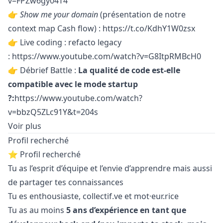
v=FPZw6gy04T4
👉
Show me your domain
(présentation de notre
context map Cash flow) :
https://t.co/KdhY1W0zsx
👉 Live coding : refacto legacy
:
https://www.youtube.com/watch?v=G8ItpRMBcH0
👉
Débrief Battle :
La qualité de code est-elle
compatible avec le mode startup
?
:
https://www.youtube.com/watch?
v=bbzQ5ZLc91Y&t=204s
Voir plus
Profil recherché
⭐ Profil recherché
Tu as l’esprit d’équipe et l’envie d’apprendre mais aussi
de partager tes connaissances
Tu es enthousiaste, collectif.ve et mot·eur.rice
Tu as au moins
5 ans d’expérience en tant que