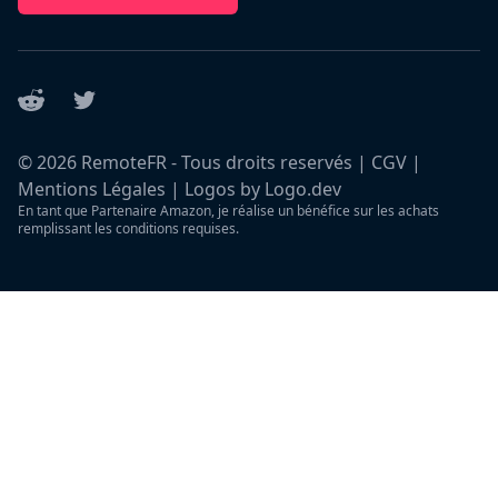
Reddit
Twitter
©
2026
RemoteFR - Tous droits reservés |
CGV
|
Mentions Légales
|
Logos by Logo.dev
En tant que Partenaire Amazon, je réalise un bénéfice sur les achats
remplissant les conditions requises.