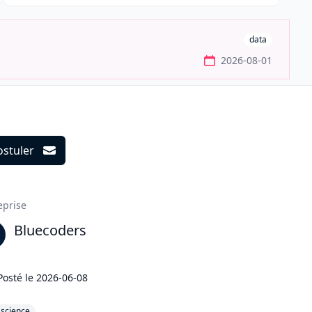
data
2026-08-01
ostuler
ils
eprise
Bluecoders
Posté le
2026-06-08
ascience