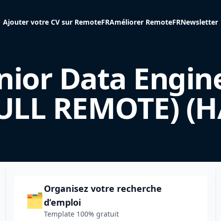
Ajouter votre CV sur RemoteFR
Améliorer RemoteFR
Newsletter
nior Data Engin
ULL REMOTE) (H
Organisez votre recherche
🗂️
d’emploi
Template 100% gratuit