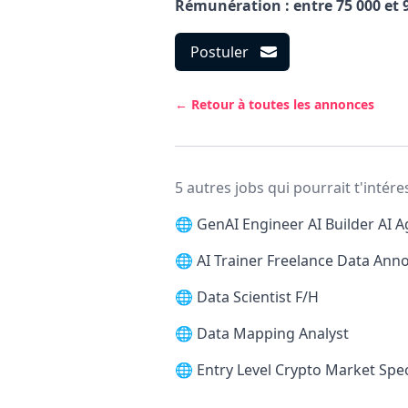
Rémunération : entre 75 000 et 
Postuler
← Retour à toutes les annonces
5 autres jobs qui pourrait t'intére
🌐
GenAI Engineer AI Builder AI A
🌐
AI Trainer Freelance Data Ann
🌐
Data Scientist F/H
🌐
Data Mapping Analyst
🌐
Entry Level Crypto Market Spec