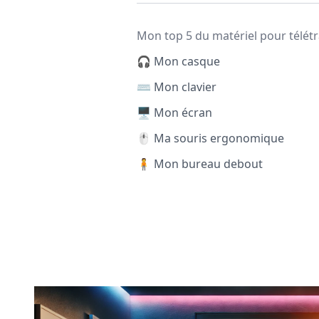
Mon top 5 du matériel pour télétr
🎧 Mon casque
⌨️ Mon clavier
🖥️ Mon écran
🖱️ Ma souris ergonomique
🧍 Mon bureau debout