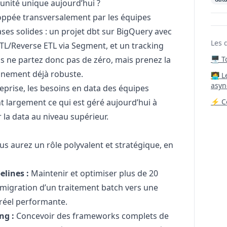
unité unique aujourd’hui ?
eloppée transversalement par les équipes
ases solides : un projet dbt sur BigQuery avec
Les 
ETL/Reverse ETL via Segment, et un tracking
us ne partez donc pas de zéro, mais prenez la
🖥️ 
onnement déjà robuste.
‍🧑‍
asyn
reprise, les besoins en data des équipes
 largement ce qui est géré aujourd’hui à
⚡ Co
r la data au niveau supérieur.
us aurez un rôle polyvalent et stratégique, en
elines :
Maintenir et optimiser plus de 20
a migration d’un traitement batch vers une
réel performante.
ng :
Concevoir des frameworks complets de