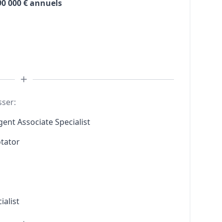
90 000 € annuels
sser:
gent Associate Specialist
otator
ialist