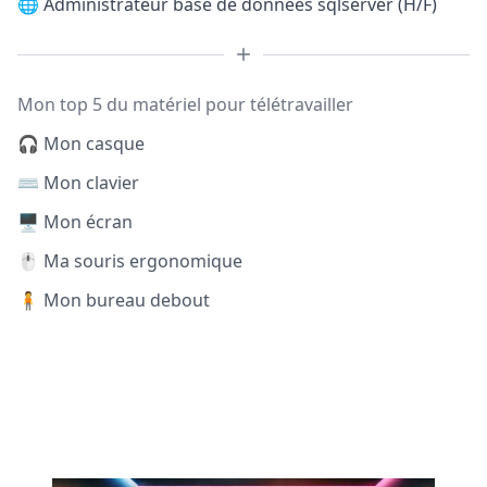
🌐
Administrateur base de données sqlserver (H/F)
Mon top 5 du matériel pour télétravailler
🎧 Mon casque
⌨️ Mon clavier
🖥️ Mon écran
🖱️ Ma souris ergonomique
🧍 Mon bureau debout