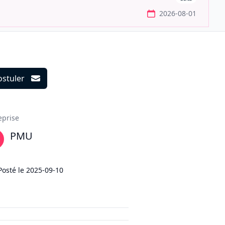
2026-08-01
ostuler
ils
eprise
PMU
Posté le
2025-09-10