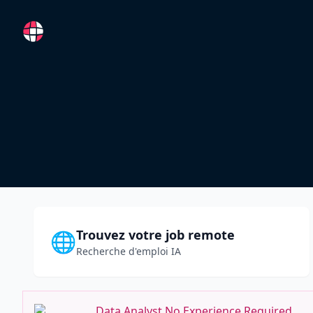
RemoteFR
Trouvez votre job remote
🌐
Recherche d'emploi IA
Data Analyst No Experience Required