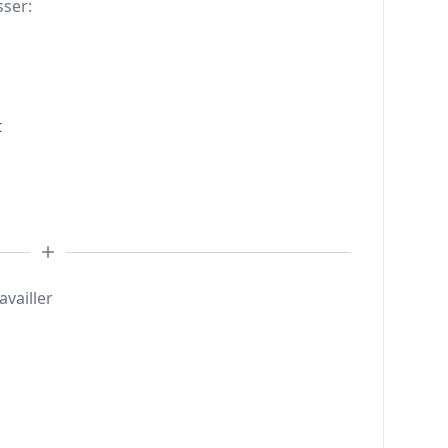
sser:
t
availler