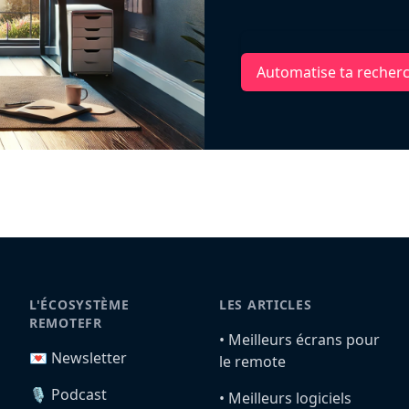
Automatise ta recher
L'ÉCOSYSTÈME
LES ARTICLES
REMOTEFR
•️ Meilleurs écrans pour
💌 Newsletter
le remote
🎙️ Podcast
•️ Meilleurs logiciels