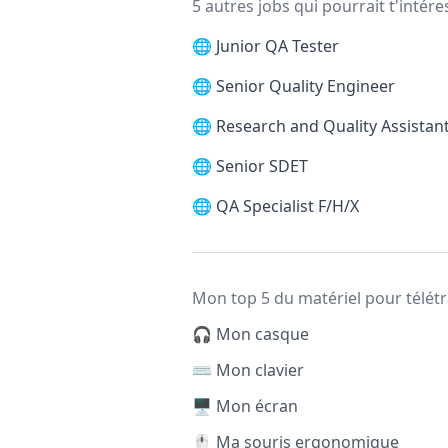
5 autres jobs qui pourrait t'intére
🌐
Junior QA Tester
🌐
Senior Quality Engineer
🌐
Research and Quality Assistan
🌐
Senior SDET
🌐
QA Specialist F/H/X
Mon top 5 du matériel pour télétr
🎧 Mon casque
⌨️ Mon clavier
🖥️ Mon écran
🖱️ Ma souris ergonomique