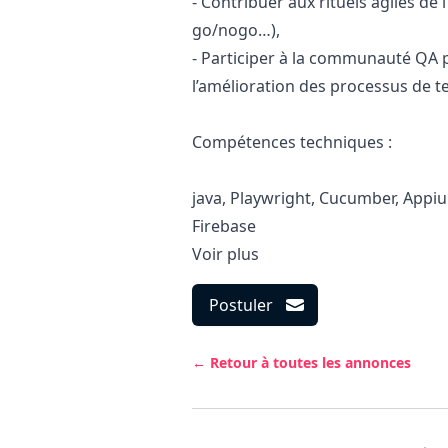
- Contribuer aux rituels agiles de l
go
/nogo…),
- Participer à la communauté
QA
p
l’amélioration des processus de te
Compétences techniques :
java
, Playwright, Cucumber, Appiu
Firebase
Voir plus
Postuler
← Retour à toutes les annonces