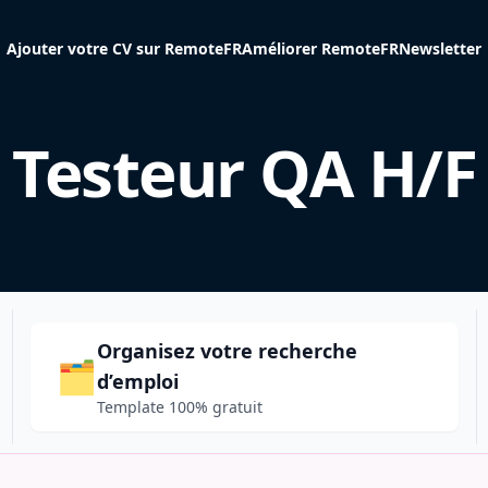
Ajouter votre CV sur RemoteFR
Améliorer RemoteFR
Newsletter
Testeur QA H/F
Organisez votre recherche
🗂️
d’emploi
Template 100% gratuit