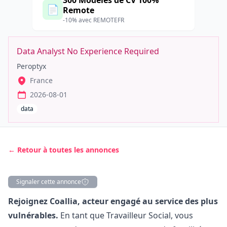
300 Modèles de CV 100%
📄
Remote
-10% avec REMOTEFR
Data Analyst No Experience Required
Peroptyx
France
2026-08-01
data
← Retour à toutes les annonces
Signaler cette annonce
Description
Rejoignez Coallia, acteur engagé au service des plus
vulnérables.
En tant que Travailleur Social, vous