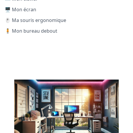
🖥️ Mon écran
🖱️ Ma souris ergonomique
🧍 Mon bureau debout