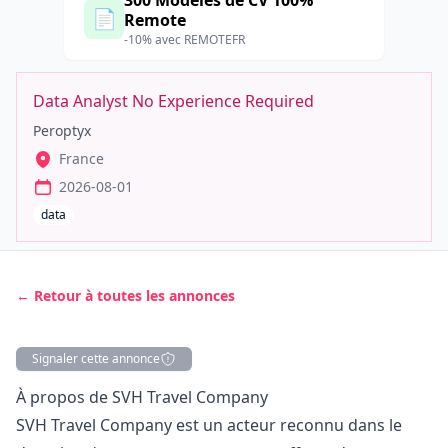
300 Modèles de CV 100%
📄
Remote
-10% avec REMOTEFR
Data Analyst No Experience Required
Peroptyx
France
2026-08-01
data
← Retour à toutes les annonces
Signaler cette annonce
Description
À propos de SVH Travel Company
SVH Travel Company est un acteur reconnu dans le