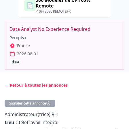
300 Modèles de CV 100%
📄
Remote
-10% avec REMOTEFR
Data Analyst No Experience Required
Peroptyx
France
2026-08-01
data
← Retour à toutes les annonces
Signaler cette annonce
Description
Administrateur(trice) RH
Lieu :
Télétravail intégral