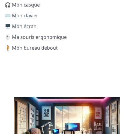
🎧 Mon casque
⌨️ Mon clavier
🖥️ Mon écran
🖱️ Ma souris ergonomique
🧍 Mon bureau debout