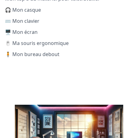
🎧 Mon casque
⌨️ Mon clavier
🖥️ Mon écran
🖱️ Ma souris ergonomique
🧍 Mon bureau debout