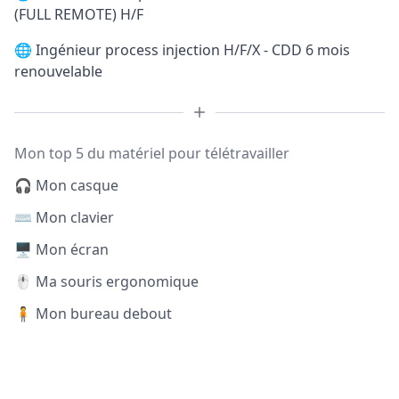
(FULL REMOTE) H/F
🌐
Ingénieur process injection H/F/X - CDD 6 mois
renouvelable
Mon top 5 du matériel pour télétravailler
🎧 Mon casque
⌨️ Mon clavier
🖥️ Mon écran
🖱️ Ma souris ergonomique
🧍 Mon bureau debout