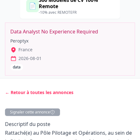
300 Modèles de CV 100%
📄
Remote
-10% avec REMOTEFR
Data Analyst No Experience Required
Peroptyx
France
2026-08-01
data
← Retour à toutes les annonces
Signaler cette annonce
Description
Descriptif du poste
Rattaché(e) au Pôle Pilotage et Opérations, au sein de