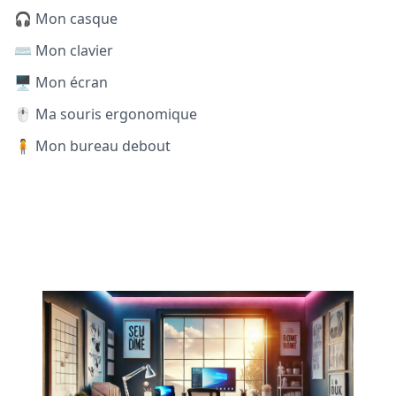
🎧 Mon casque
⌨️ Mon clavier
🖥️ Mon écran
🖱️ Ma souris ergonomique
🧍 Mon bureau debout