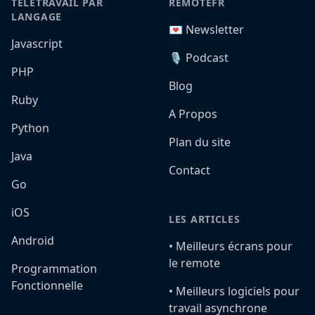
TÉLÉTRAVAIL PAR
REMOTEFR
LANGAGE
💌 Newsletter
Javascript
🎙️ Podcast
PHP
Blog
Ruby
A Propos
Python
Plan du site
Java
Contact
Go
iOS
LES ARTICLES
Android
•️ Meilleurs écrans pour
le remote
Programmation
Fonctionnelle
•️ Meilleurs logiciels pour
travail asynchrone