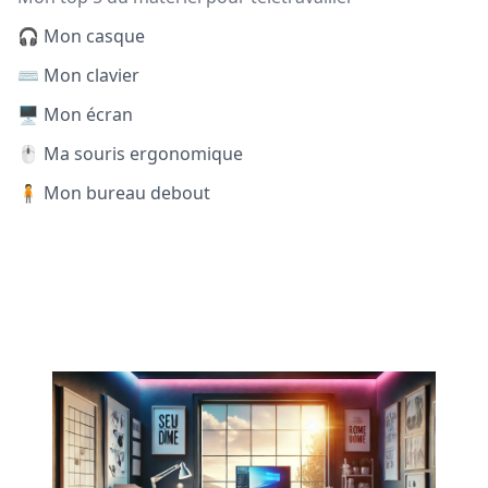
🎧 Mon casque
⌨️ Mon clavier
🖥️ Mon écran
🖱️ Ma souris ergonomique
🧍 Mon bureau debout