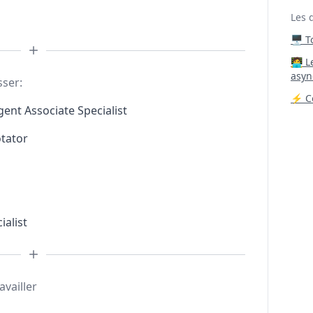
Les 
🖥️ 
‍🧑‍
asyn
sser:
⚡ Co
gent Associate Specialist
otator
ialist
availler