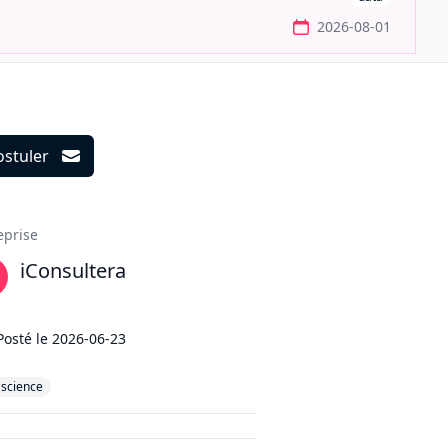
2026-08-01
ostuler
ils
eprise
iConsultera
Posté le
2026-06-23
ascience