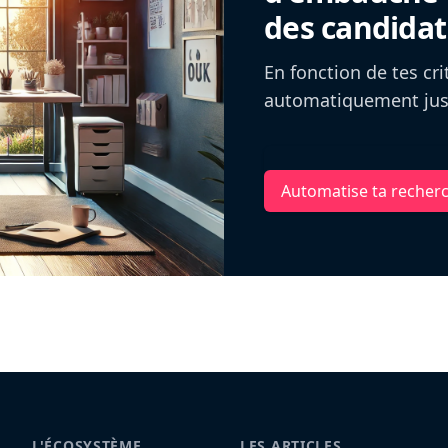
des candidat
En fonction de tes cr
automatiquement jusq
Automatise ta recher
L'ÉCOSYSTÈME
LES ARTICLES