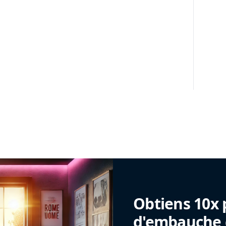
Obtiens 10x 
d'embauche g