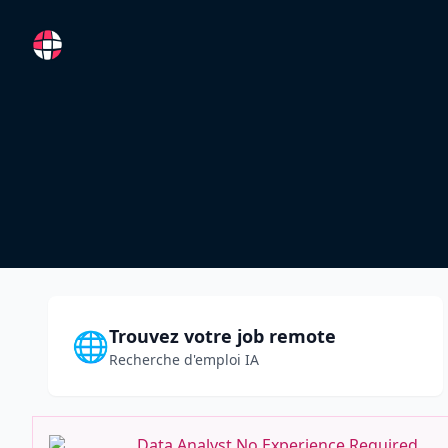
RemoteFR
Trouvez votre job remote
🌐
Recherche d'emploi IA
Data Analyst No Experience Required