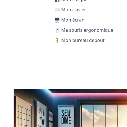
⌨️ Mon clavier
🖥️ Mon écran
🖱️ Ma souris ergonomique
🧍 Mon bureau debout