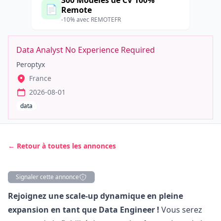
300 Modèles de CV 100%
📄
Remote
-10% avec REMOTEFR
Data Analyst No Experience Required
Peroptyx
France
2026-08-01
data
← Retour à toutes les annonces
Signaler cette annonce
Description
Rejoignez une scale-up dynamique en pleine
expansion en tant que Data Engineer !
Vous serez