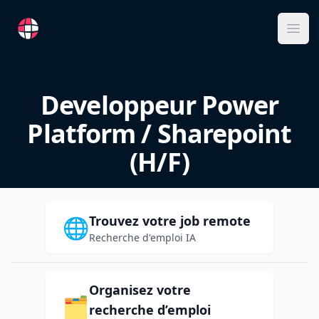
RemoteFR
Ope
Developpeur Power
Platform / Sharepoint
(H/F)
Trouvez votre job remote
🌐
Recherche d'emploi IA
Organisez votre
🗂️
recherche d’emploi