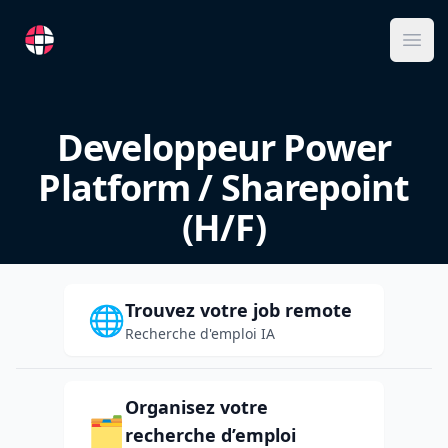
RemoteFR
Ope
Developpeur Power
Platform / Sharepoint
(H/F)
Trouvez votre job remote
🌐
Recherche d'emploi IA
Organisez votre
🗂️
recherche d’emploi