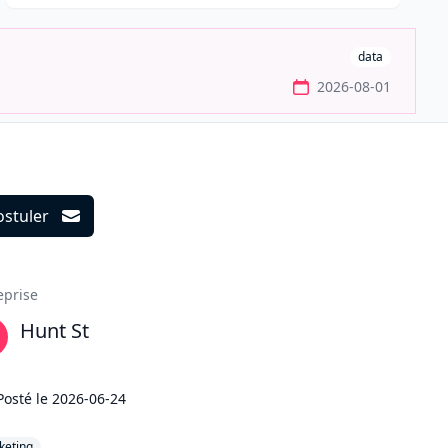
data
2026-08-01
ostuler
ils
eprise
Hunt St
Posté le
2026-06-24
keting