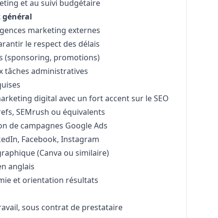
eting
et au suivi budgétaire
 général
 agences
marketing
externes
antir le respect des délais
rges (sponsoring, promotions)
x tâches administratives
quises
arketing
digital avec un fort accent sur le SEO
hrefs, SEMrush ou équivalents
tion de campagnes Google Ads
nkedIn, Facebook, Instagram
raphique (Canva ou similaire)
en anglais
ie et orientation résultats
avail, sous contrat de prestataire