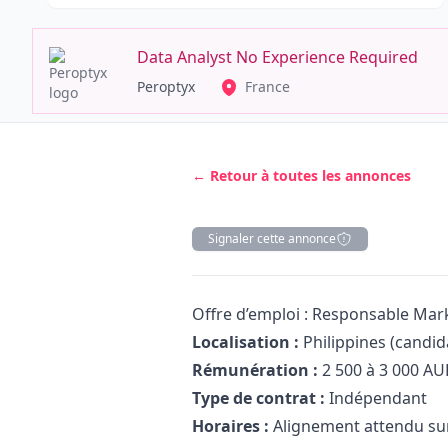
Data Analyst No Experience Required
Peroptyx
France
← Retour à toutes les annonces
Signaler cette annonce
Description
Offre d’emploi : Responsable
Mar
Localisation :
Philippines (candid
Rémunération :
2 500 à 3 000 AU
Type de contrat :
Indépendant
Horaires :
Alignement attendu sur