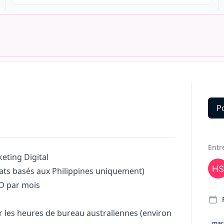
P
Deta
Entr
keting
Digital
ats basés aux Philippines uniquement)
D par mois
 les heures de bureau australiennes (environ
mar