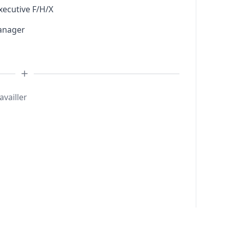
xecutive F/H/X
anager
availler