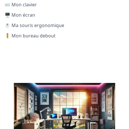
⌨️ Mon clavier
🖥️ Mon écran
🖱️ Ma souris ergonomique
🧍 Mon bureau debout