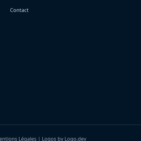
Contact
ntions Légales
|
Logos by Logo.dev