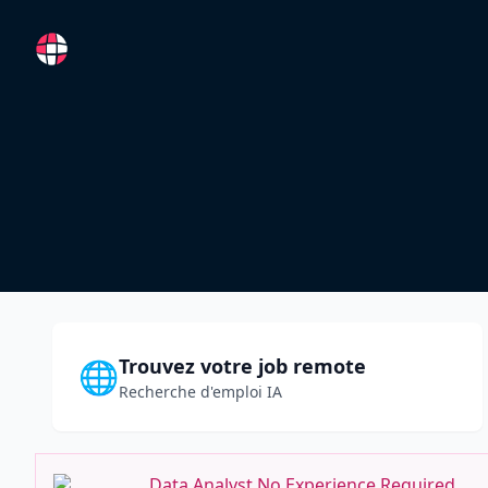
RemoteFR
Trouvez votre job remote
🌐
Recherche d'emploi IA
Data Analyst No Experience Required