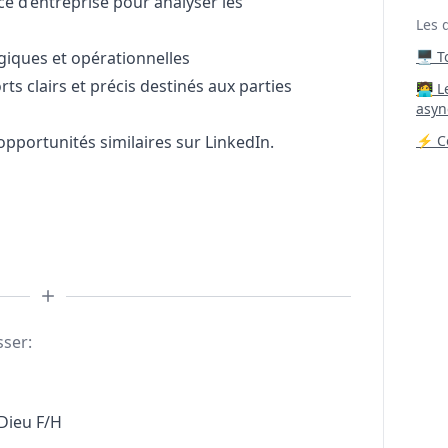
ce d’entreprise pour analyser les
Les 
égiques et opérationnelles
🖥️ 
rts clairs et précis destinés aux parties
‍🧑‍
asyn
opportunités similaires sur LinkedIn.
⚡ Co
sser:
Dieu F/H