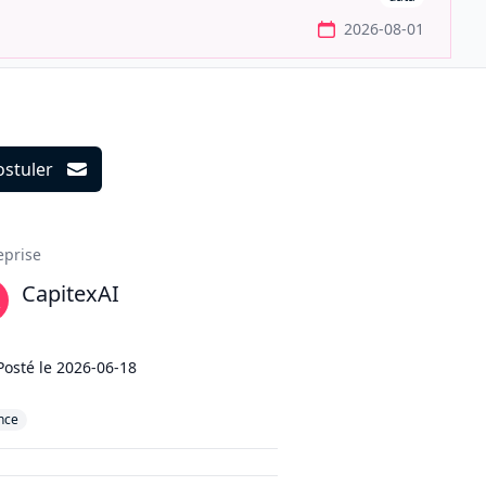
2026-08-01
ostuler
ils
eprise
CapitexAI
Posté le
2026-06-18
nce