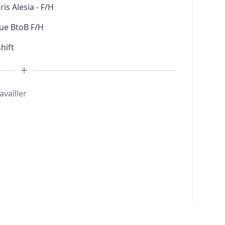
s Alesia - F/H
ue BtoB F/H
hift
availler